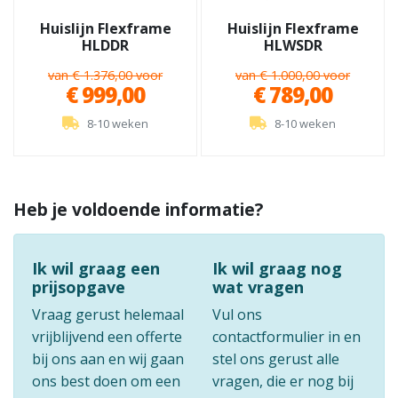
Huislijn Flexframe
Huislijn Flexframe
HLDDR
HLWSDR
van € 1.376,00 voor
van € 1.000,00 voor
€ 999,00
€ 789,00
8-10 weken
8-10 weken
Heb je voldoende informatie?
Ik wil graag een
Ik wil graag nog
prijsopgave
wat vragen
Vraag gerust helemaal
Vul ons
vrijblijvend een offerte
contactformulier in en
bij ons aan en wij gaan
stel ons gerust alle
ons best doen om een
vragen, die er nog bij