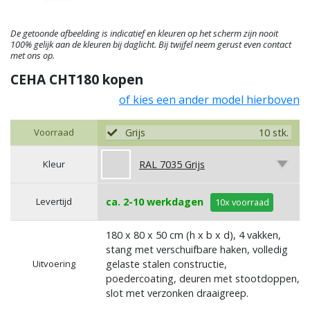
De getoonde afbeelding is indicatief en kleuren op het scherm zijn nooit
100% gelijk aan de kleuren bij daglicht. Bij twijfel neem gerust even contact
met ons op.
CEHA CHT180 kopen
of kies een ander model hierboven
Voorraad
Grijs
10 stk.
Kleur
RAL 7035 Grijs
Levertijd
ca. 2-10 werkdagen
10x voorraad
180 x 80 x 50 cm (h x b x d), 4 vakken,
stang met verschuifbare haken, volledig
Uitvoering
gelaste stalen constructie,
poedercoating, deuren met stootdoppen,
slot met verzonken draaigreep.