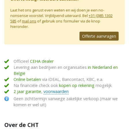
Laat het ons gerust even weten en wij doen je een no-
nonsense voorstel. Vrijblijvend uiteraard. Bel
+31 (0)85 1302
585
of
mail ons
of gebruik ons formulier via de knop
hieronder.
Offerte aanvragen
Officieel
CEHA dealer
Levering aan bedrijven en organisaties
in Nederland en
België
Online betalen
via iDEAL, Bancontact, KBC, e.a.
Na financiële check ook
kopen op rekening
mogelijk
2 jaar garantie
,
voorwaarden
Geen zichttermijn vanwege zakelijke verkoop (maar we
komen er wel uit)
Over de CHT