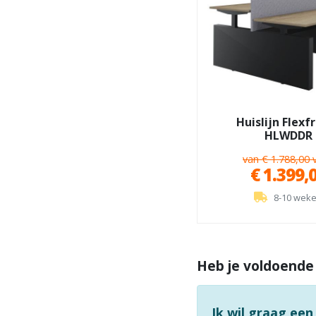
Huislijn Flex
HLWDDR
van € 1.788,00 
€ 1.399,
8-10 wek
Heb je voldoende
Ik wil graag een