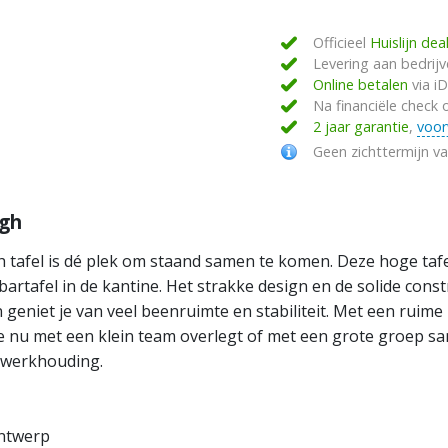
Officieel
Huislijn dea
Levering aan bedrij
Online betalen
via i
Na financiële check
2 jaar garantie
,
voo
Geen zichttermijn v
igh
h tafel is dé plek om staand samen te komen. Deze hoge taf
 bartafel in de kantine. Het strakke design en de solide cons
geniet je van veel beenruimte en stabiliteit. Met een ruime 
e nu met een klein team overlegt of met een grote groep sa
e werkhouding.
ontwerp