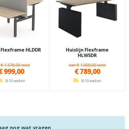
n Flexframe HLDDR
Huislijn Flexframe
HLWSDR
 € 1.376,00 voor
van € 1.000,00 voor
€ 999,00
€ 789,00
8-10 weken
8-10 weken
raag nog wat vragen