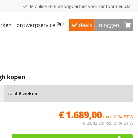
dé online B2B inkooppartner voor kantoormeubilair
(tip)
rken
ontwerpservice
deals
inloggen
igh kopen
ca.
4-6 weken
€ 1.689,00
excl. 21% BTW
€ 2.043,69
incl. 21% BTW