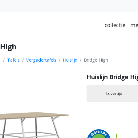
collectie
me
 High
n
Tafels
Vergadertafels
Huislijn
Bridge High
Huislijn Bridge H
Levertijd