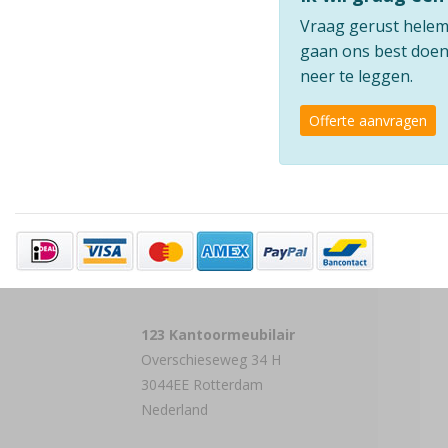
Vraag gerust helemaa
gaan ons best doen 
neer te leggen.
Offerte aanvragen
123 Kantoormeubilair
Overschieseweg 34 H
3044EE Rotterdam
Nederland