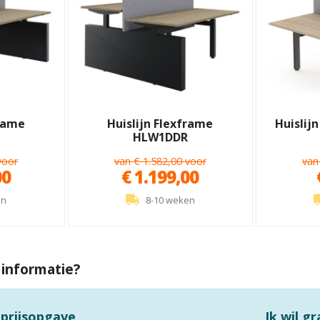
frame
Huislijn Flexframe
Huislij
HLW1DDR
voor
van € 1.582,00 voor
van
00
€ 1.199,00
en
8-10 weken
 informatie?
 prijsopgave
Ik wil g