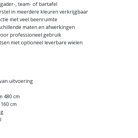
rgader-, team- of bartafel
rstel in meerdere kleuren verkrijgbaar
ctie met veel beenruimte
rschillende maten en afwerkingen
voor professioneel gebruik
tsen met optioneel leverbare wielen
 van uitvoering
/m 480 cm
m 160 cm
ig
l