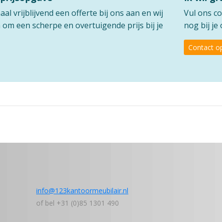
l vrijblijvend een offerte bij ons aan en wij
Vul ons co
om een scherpe en overtuigende prijs bij je
nog bij je
Contact 
info@123kantoormeubilair.nl
of bel +31 (0)85 1301 490