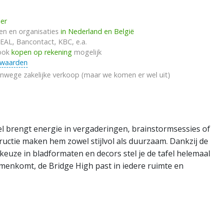
ler
ven en organisaties
in Nederland en België
DEAL, Bancontact, KBC, e.a.
 ook
kopen op rekening
mogelijk
rwaarden
anwege zakelijke verkoop (maar we komen er wel uit)
el brengt energie in vergaderingen, brainstormsessies of
tructie maken hem zowel stijlvol als duurzaam. Dankzij de
keuze in bladformaten en decors stel je de tafel helemaal
menkomt, de Bridge High past in iedere ruimte en