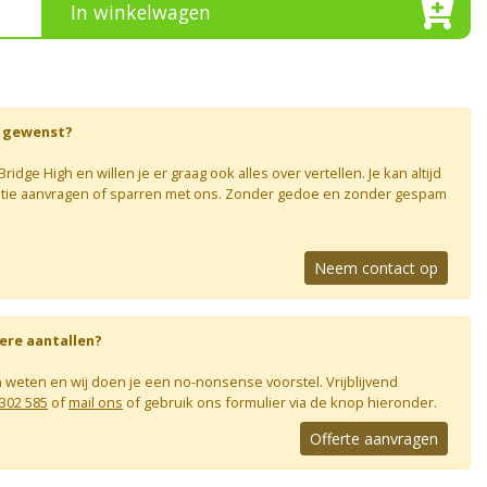
In winkelwagen
s gewenst?
idge High en willen je er graag ook alles over vertellen. Je kan altijd
matie aanvragen of sparren met ons. Zonder gedoe en zonder gespam
Neem contact op
ere aantallen?
n weten en wij doen je een no-nonsense voorstel. Vrijblijvend
1302 585
of
mail ons
of gebruik ons formulier via de knop hieronder.
Offerte aanvragen