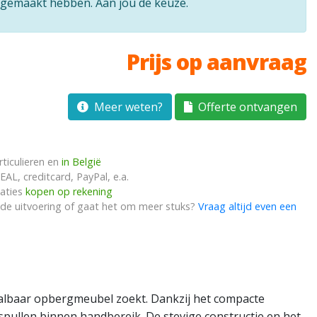
e gemaakt hebben. Aan jou de keuze.
Prijs op aanvraag
Meer weten?
Offerte ontvangen
ticulieren en
in België
EAL, creditcard, PayPal, e.a.
saties
kopen op rekening
nde uitvoering of gaat het om meer stuks?
Vraag altijd even een
taalbaar opbergmeubel zoekt. Dankzij het compacte
 spullen binnen handbereik. De stevige constructie en het