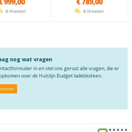
€ 999,00
€ 789,00
8-10 weken
8-10 weken
raag nog wat vragen
ntactformulier in en stel ons gerust alle vragen, die er
 opkomen over de Huislijn Budget ladeblokken.
opnemen