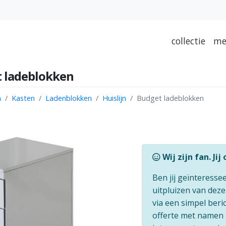
collectie
me
t ladeblokken
n
Kasten
Ladenblokken
Huislijn
Budget ladeblokken
Wij zijn fan. Jij
Ben jij geïnteresse
uitpluizen van dez
via een simpel beric
offerte met namen 