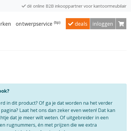
dé online B2B inkooppartner voor kantoormeubilair
(tip)
rken
ontwerpservice
deals
inloggen
 ook?
erd in dit product? Of ga je dat worden na het verder
e pagina? Laat het ons dan zeker even weten! Dat kan
htje dat je meer wilt weten. Of uitgebreider in een
en rugnummers, én met prijzen die we extra