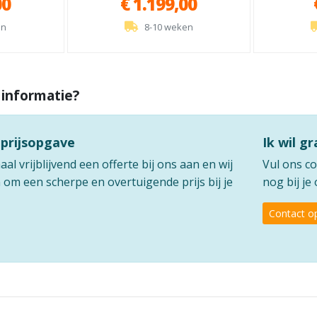
00
€ 1.199,00
en
8-10 weken
 informatie?
 prijsopgave
Ik wil g
l vrijblijvend een offerte bij ons aan en wij
Vul ons co
om een scherpe en overtuigende prijs bij je
nog bij je
Contact 