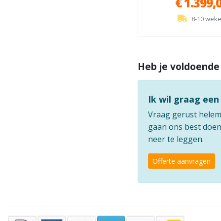
€ 1.399,
8-10 wek
Heb je voldoende
Ik wil graag een
Vraag gerust helemaa
gaan ons best doen 
neer te leggen.
Offerte aanvragen