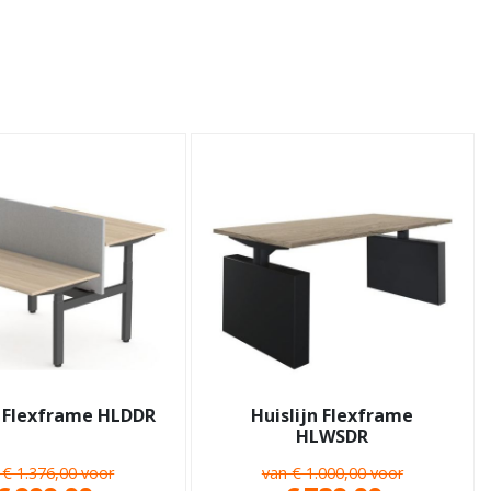
n Flexframe HLDDR
Huislijn Flexframe
HLWSDR
 € 1.376,00 voor
van € 1.000,00 voor