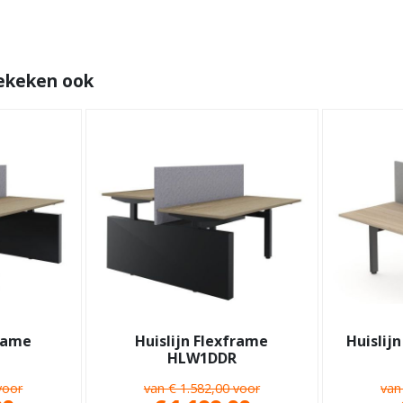
ekeken ook
frame
Huislijn Flexframe
Huislij
HLW1DDR
voor
van € 1.582,00 voor
van