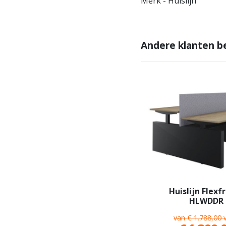
Merk - Huislijn
Andere klanten b
Huislijn Flex
HLWDDR
van € 1.788,00 