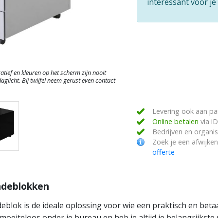
interessant voor j
atief en kleuren op het scherm zijn nooit
aglicht. Bij twijfel neem gerust even contact
Levering ook aan par
Online betalen
via iD
Bedrijven en organi
Zoek je een afwijke
offerte
adeblokken
adeblok is de ideale oplossing voor wie een praktisch en be
moeiteloos onder je bureau en heb je altijd je belangrijkste