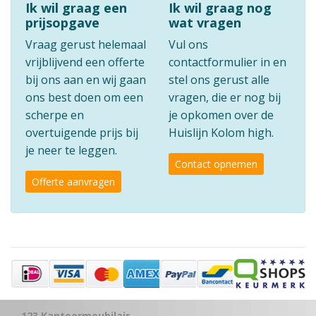
Ik wil graag een
Ik wil graag nog
prijsopgave
wat vragen
Vraag gerust helemaal
Vul ons
vrijblijvend een offerte
contactformulier in en
bij ons aan en wij gaan
stel ons gerust alle
ons best doen om een
vragen, die er nog bij
scherpe en
je opkomen over de
overtuigende prijs bij
Huislijn Kolom high.
je neer te leggen.
Contact opnemen
Offerte aanvragen
123 Kantoormeubilair