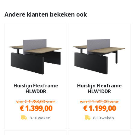
Andere klanten bekeken ook
Huislijn Flexframe
Huislijn Flexframe
HLWDDR
HLW1DDR
van € 1.788,00 voor
van € 1.582,00 voor
€ 1.399,00
€ 1.199,00
8-10 weken
8-10 weken