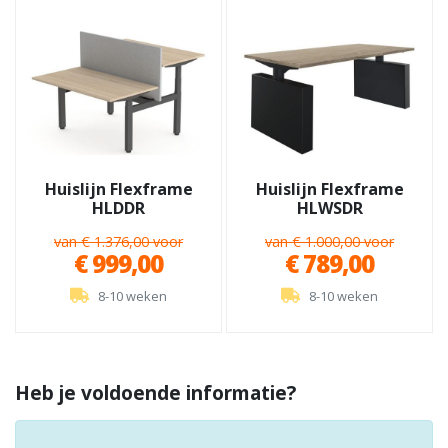
Huislijn Flexframe
Huislijn Flexframe
HLDDR
HLWSDR
van € 1.376,00 voor
van € 1.000,00 voor
€ 999,00
€ 789,00
8-10 weken
8-10 weken
Heb je voldoende informatie?