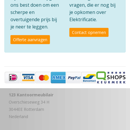
ons best doen om een
vragen, die er nog bij
scherpe en
je opkomen over
overtuigende prijs bij
Elektrificatie.
je neer te leggen.
Contact opnemen
Offerte aanvragen
123 Kantoormeubilair
Overschieseweg 34 H
3044EE Rotterdam
Nederland