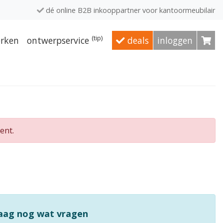
dé online B2B inkooppartner voor kantoormeubilair
(tip)
rken
ontwerpservice
deals
inloggen
ent.
raag nog wat vragen