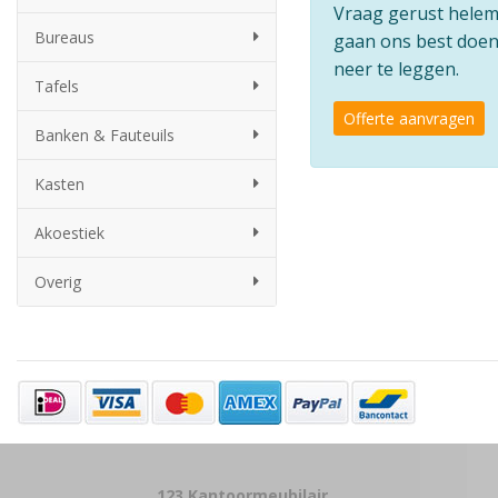
Vraag gerust helemaa
Bureaus
gaan ons best doen 
neer te leggen.
Tafels
Offerte aanvragen
Banken & Fauteuils
Kasten
Akoestiek
Overig
123 Kantoormeubilair