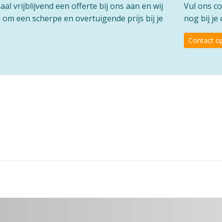
l vrijblijvend een offerte bij ons aan en wij
Vul ons co
om een scherpe en overtuigende prijs bij je
nog bij j
Contact 