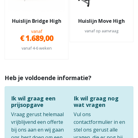
Huislijn Bridge High
Huislijn Move High
vanaf op aanvraag
vanaf
€ 1.689,00
vanaf 4-6 weken
Heb je voldoende informatie?
Ik wil graag een
Ik wil graag nog
prijsopgave
wat vragen
Vraag gerust helemaal
Vul ons
vrijblijvend een offerte
contactformulier in en
bij ons aan en wij gaan
stel ons gerust alle
ons best doen om een
vragen, die er nog bij