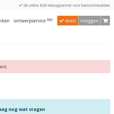
dé online B2B inkooppartner voor kantoormeubilair
(tip)
rken
ontwerpservice
deals
inloggen
ent.
raag nog wat vragen