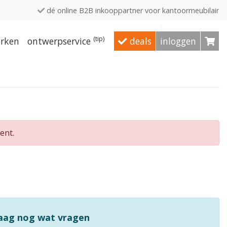
dé online B2B inkooppartner voor kantoormeubilair
(tip)
rken
ontwerpservice
deals
inloggen
ent.
raag nog wat vragen