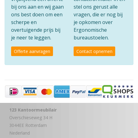
bij ons aan en wij gaan
stel ons gerust alle
ons best doen om een
vragen, die er nog bij
scherpe en
je opkomen over
overtuigende prijs bij
Ergonomische
je neer te leggen.
bureaustoelen.
Offerte aanvragen
Contact opnemen
123 Kantoormeubilair
Overschieseweg 34 H
3044EE Rotterdam
Nederland